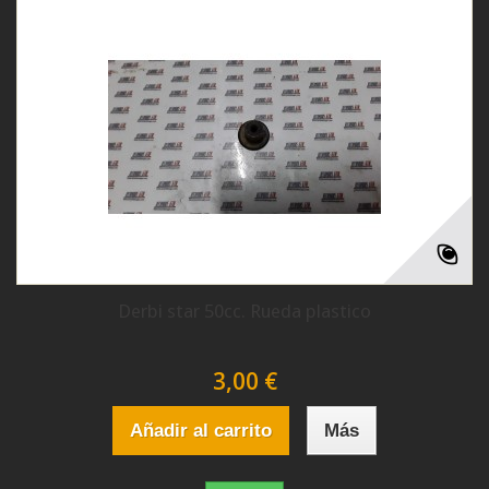
Derbi star 50cc. Rueda plastico
3,00 €
Añadir al carrito
Más