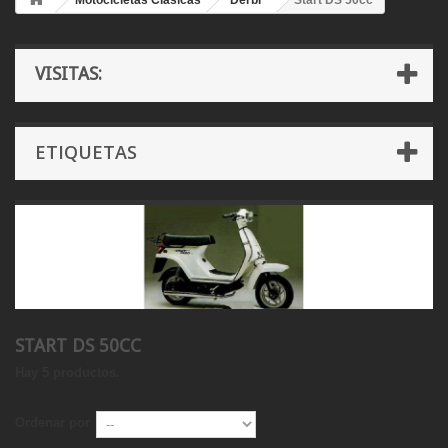
Motocicletas Clásicas
Derbi
Start DS 50cc
VISITAS:
ETIQUETAS
START DS 50CC
Hay 5 productos.
Ordenar por