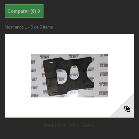
Comparar (
0
)
Mostrando 1 - 5 de 5 items
Derbi Star 50cc. Goma