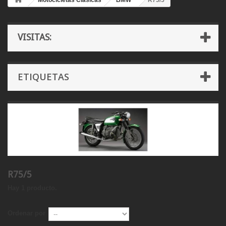
Motocicletas Clásicas
BMW
R75/5
VISITAS:
ETIQUETAS
R75/5
Hay 1 producto.
Ordenar por