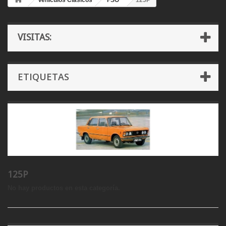
Vehículos Clásicos
FSO
125P
VISITAS:
ETIQUETAS
125P
No hay productos en esta categoría.