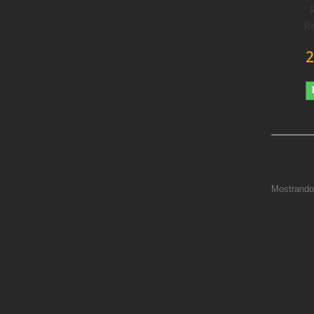
R
2
Mostrando 