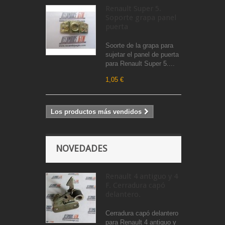
Renault Super 5.
Soporte grapa panel
puerta
Soorte de la grapa para
sujetar el panel de puerta
para Renault Super 5....
1,05 €
Los productos más vendidos
NOVEDADES
Renault 4 antiguo y 4
F. Cerradura capó
delantero.
Cerradura capó delantero
para Renault 4 antiguo y