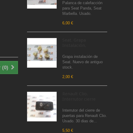
Palanca de calefacción
para Seat Panda, Seat
Marbella. Usado.
6,00 €
Seat. Grapa
Instalación.
Grapa instalación de
Seat. Nuevo de antiguo
 (
0
)
stock.
2,00 €
Renault Clio.
Interrutor cierre
Interrutor del cierre de
puertas para Renault Clio.
Usado. 30 dias de...
5,50 €