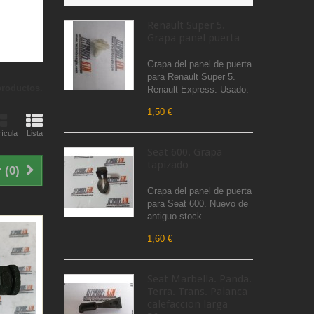
Renault Super 5.
Grapa panel puerta
Grapa del panel de puerta
para Renault Super 5.
productos.
Renault Express. Usado.
1,50 €
ícula
Lista
Seat 600. Grapa
tapizado
 (
0
)
Grapa del panel de puerta
para Seat 600. Nuevo de
antiguo stock.
1,60 €
Seat Marbella. Panda.
Terra. Trans. Palanca
calefaccion larga