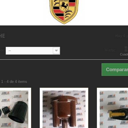
HE
Hay 4 
por
Vista:
--
Cuadr
Comparar
1 - 4 de 4 items