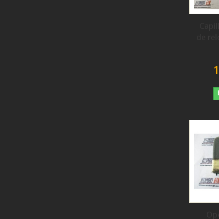
Capil
de re
1
Ope