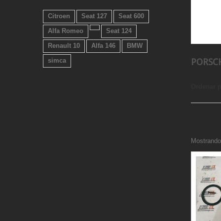
Citroen
Seat 127
Seat 600
Alfa Romeo
Seat 124
Renault 10
Alfa 146
BMW
simca
PORSC
Ordenar 
Mostrando 