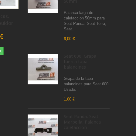
56mm
Palanca larga de
cas.
calefaccion 56mm para
buidor
Seat Panda, Seat Terra,
Seat...
 €
6,00 €
k
Seat 600. Grapa
tuerca tapa
balancines
Grapa de la tapa
balancines para Seat 600.
Usado.
1,00 €
Seat Panda. Seat
Marbella. Palanca
calefaccion