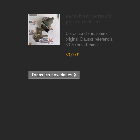
Renault 18. Cerradura
portón maletero
Cerradura del maletero
original Clausor referencia
50-20 para Renault...
50,00 €
Todas las novedades