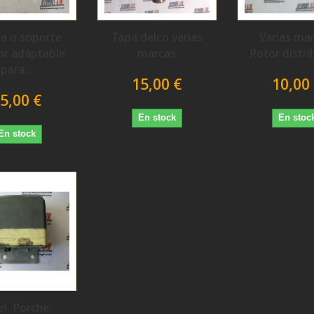
la o soporte
Tapa delco varias
Varias mar
lor adaptable
marcas
Rotor distri
para...
15,00 €
10,00
5,00 €
En stock
En stoc
En stock
l. Porche.