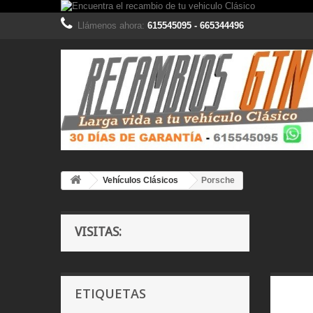
Llámenos ahora:
615545095 - 665344496
Vehículos Clásicos
Porsche
VISITAS:
ETIQUETAS