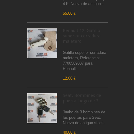
4 F. Nuevo de antiguo...
55,00 €
Renault 12. Gatillo
superior cerradura
maletero
Gatillo superior cerradura
maletero, Referencia:
7700509887 para
Renault...
12,00 €
Seat. Bombines de
puerta Juego de 3
Juaho de 3 bombines de
las puertas para Seat.
Nuevo de antiguo stock.
40,00 €