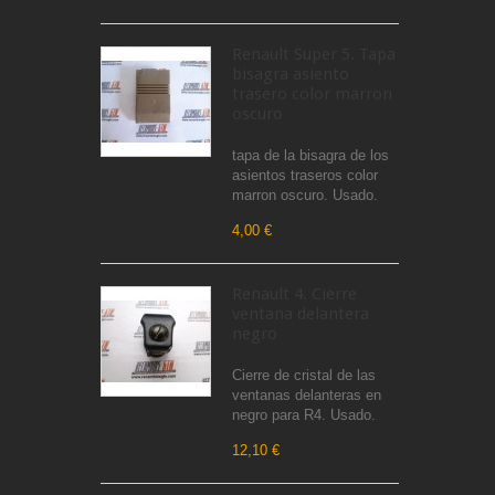
Renault Super 5. Tapa
bisagra asiento
trasero color marron
oscuro
tapa de la bisagra de los
asientos traseros color
marron oscuro. Usado.
4,00 €
Renault 4. Cierre
ventana delantera
negro
Cierre de cristal de las
ventanas delanteras en
negro para R4. Usado.
12,10 €