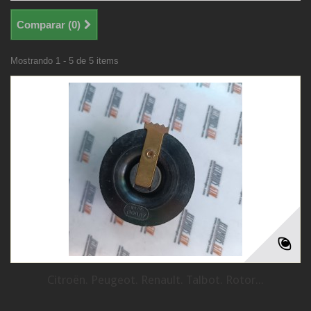
Comparar (
0
)
Mostrando 1 - 5 de 5 items
Citroën. Peugeot. Renault. Talbot. Rotor...