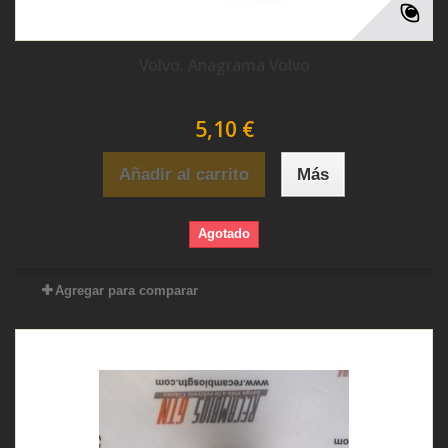
Volvo. Anagrama Volvo
5,10 €
Añadir al carrito
Más
Agotado
Agregar para comparar