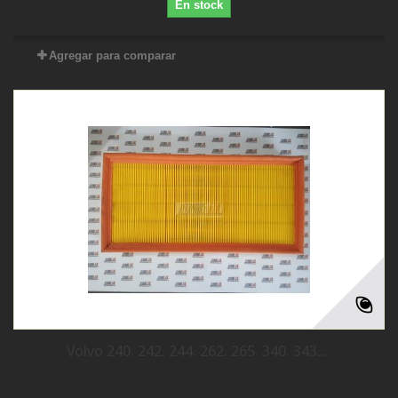
En stock
Agregar para comparar
Volvo 240. 242. 244. 262. 265. 340. 343....