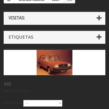
Vehículos Clásicos
Volvo
343
VISITAS:
ETIQUETAS
343
Hay 5 productos.
Ordenar por