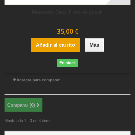
Mercedes Benz. Filtro de gasoil.
35,00 €
Añadir al carrito
Más
En stock
Agregar para comparar
Comparar (
0
)
Mostrando 1 - 3 de 3 items