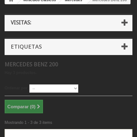
Vehículos Clásicos
Mercedes
Mercedes Benz 200
VISITAS:
ETIQUETAS
MERCEDES BENZ 200
Hay 3 productos.
Ordenar por
Comparar (
0
)
Mostrando 1 - 3 de 3 items