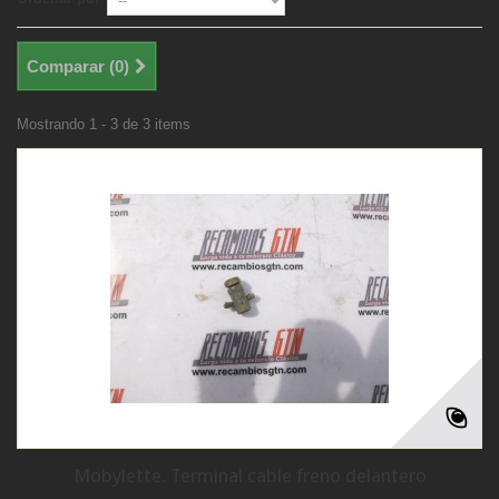
Comparar (
0
)
Mostrando 1 - 3 de 3 items
Mobylette. Terminal cable freno delantero