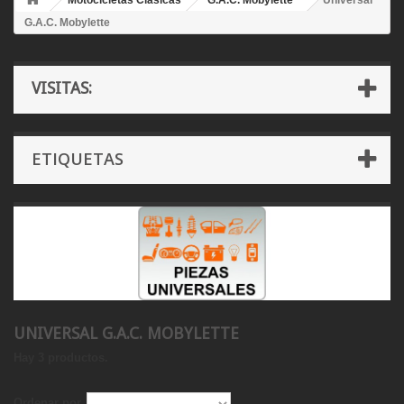
Motocicletas Clásicas
G.A.C. Mobylette
Universal
G.A.C. Mobylette
VISITAS:
ETIQUETAS
UNIVERSAL G.A.C. MOBYLETTE
Hay 3 productos.
Ordenar por