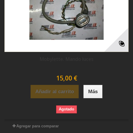
Mobylette. Mando luces
15,00 €
Añadir al carrito
Más
Agotado
Agregar para comparar