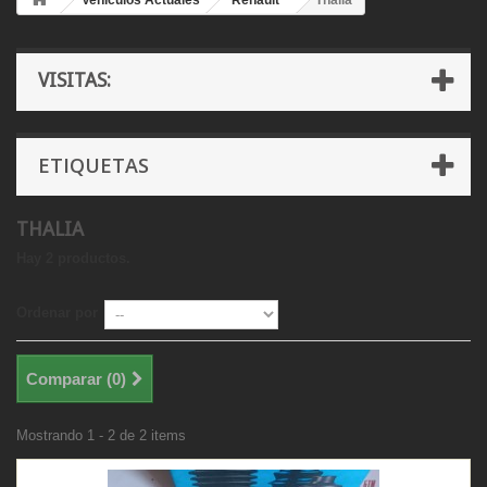
Vehículos Actuales
Renault
Thalia
VISITAS:
ETIQUETAS
THALIA
Hay 2 productos.
Ordenar por
Comparar (
0
)
Mostrando 1 - 2 de 2 items