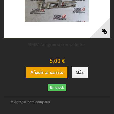
BMW. Anagrama cromado tds
5,00 €
Añadir al carrito
Más
En stock
Agregar para comparar