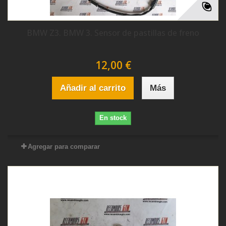
BMW Z3. BMW 3. Sensor de pastillas de freno
12,00 €
Añadir al carrito
Más
En stock
Agregar para comparar