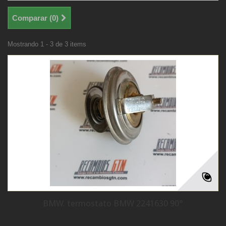
Comparar (
0
)
Mostrando 1 - 3 de 3 items
BMW. termostato BMW 2241630 90°