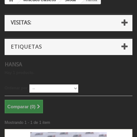
Vehículos Clásicos
Skoda
Hansa
VISITAS:
ETIQUETAS
HANSA
Hay 1 producto.
Ordenar por
Comparar (
0
)
Mostrando 1 - 1 de 1 item