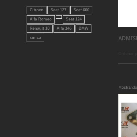
Citroen
Seat 127
Seat 600
Alfa Romeo
Seat 124
Renault 10
Alfa 146
BMW
simca
ADMIS
Ordenar 
Mostrando 