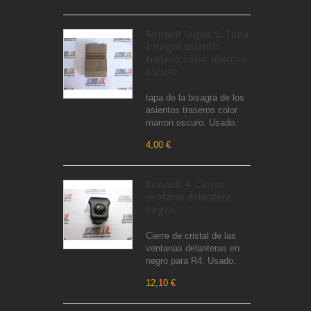
Renault Super 5. Tapa
bisagra asiento
trasero color marron
oscuro
tapa de la bisagra de los
asientos traseros color
marron oscuro. Usado.
4,00 €
Renault 4. Cierre
ventana delantera
negro
Cierre de cristal de las
ventanas delanteras en
negro para R4. Usado.
12,10 €