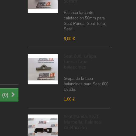
56mm
Palanca larga de
calefaccion 56mm para
Seat Panda, Seat Terra,
Seat...
6,00 €
Seat 600. Grapa
tuerca tapa
balancines
Grapa de la tapa
balancines para Seat 600.
Usado.
 (
0
)
1,00 €
Seat Panda. Seat
Marbella. Palanca
calefaccion