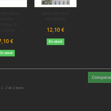
sler. Junta
Junta. Metalica
etalica
441x80mm
x97mm Ø
12,10 €
1x32mm
7,10 €
En stock
En stock
Comparar
1 - 2 de 2 items