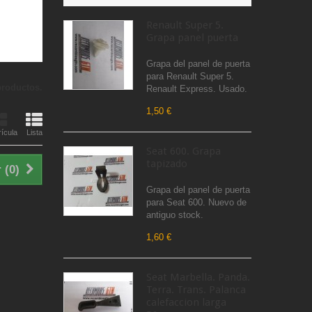
Renault Super 5.
Grapa panel puerta
Grapa del panel de puerta
para Renault Super 5.
productos.
Renault Express. Usado.
1,50 €
ícula
Lista
Seat 600. Grapa
tapizado
 (
0
)
Grapa del panel de puerta
para Seat 600. Nuevo de
antiguo stock.
1,60 €
Seat Marbella. Panda.
Terra. Trans. Palanca
calefaccion larga