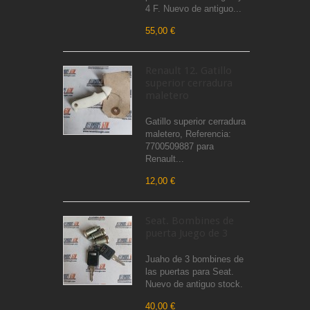
4 F. Nuevo de antiguo...
55,00 €
Renault 12. Gatillo
superior cerradura
maletero
Gatillo superior cerradura
maletero, Referencia:
7700509887 para
Renault...
12,00 €
Seat. Bombines de
puerta Juego de 3
Juaho de 3 bombines de
las puertas para Seat.
Nuevo de antiguo stock.
40,00 €