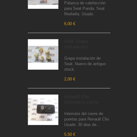
Palanca de calefacción
para Seat Panda, Seat
Marbella. Usado.
6,00 €
Seat. Grapa
Instalación.
Grapa instalación de
Seat. Nuevo de antiguo
stock.
2,00 €
Renault Clio.
Interrutor cierre
Interrutor del cierre de
puertas para Renault Clio.
Usado. 30 dias de...
5,50 €