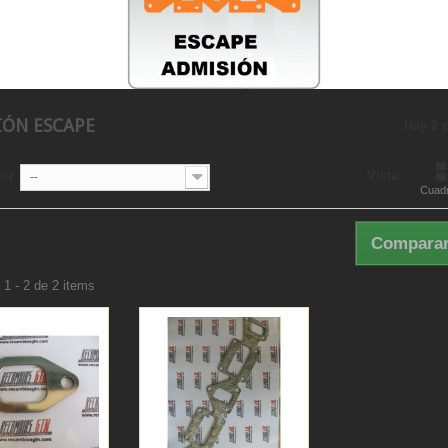
IÓN ESCAPE
Hay 2 
por
Vista:
--
Cuadr
Comparar
1 - 2 de 2 items