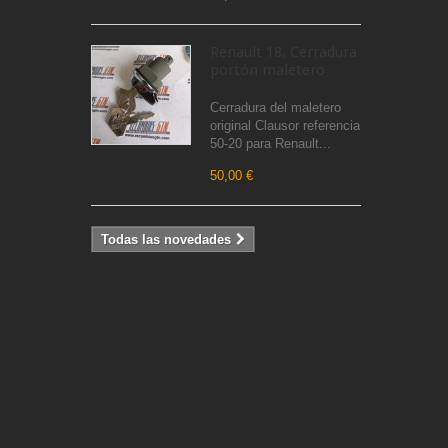
Renault 18. Cerradura
portón maletero
Cerradura del maletero
original Clausor referencia
50-20 para Renault...
50,00 €
Todas las novedades