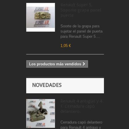
Renault Super 5.
Soporte grapa panel
puerta
Soorte de la grapa para
sujetar el panel de puerta
para Renault Super 5....
1,05 €
Los productos más vendidos
NOVEDADES
Renault 4 antiguo y 4
F. Cerradura capó
delantero.
Cerradura capó delantero
para Renault 4 antiguo y