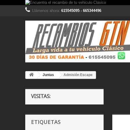
Llámenos ahora:
615545095 - 665344496
Juntas
Admisión Escape
VISITAS:
ETIQUETAS