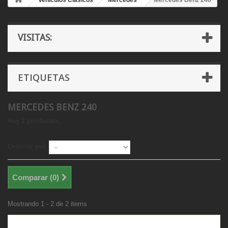
Vehículos Clásicos
Mercedes
Mercedes Benz 240
VISITAS:
ETIQUETAS
MERCEDES BENZ 240
Hay 2 productos.
Ordenar por
Comparar (
0
)
Mostrando 1 - 2 de 2 items