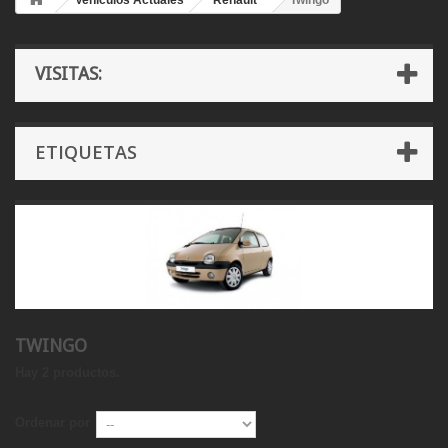
Vehículos Actuales
Renault
Twingo
VISITAS:
ETIQUETAS
TWINGO
Hay 2 productos.
Ordenar por