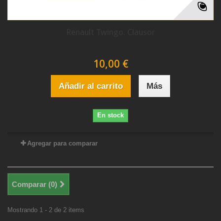
Renault Twingo. Clausor
10,00 €
Añadir al carrito
Más
En stock
Agregar para comparar
Comparar (
0
)
Mostrando 1 - 2 de 2 items