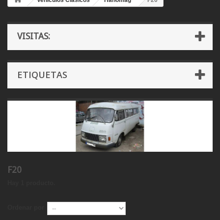
Vehículos Clásicos
Hanomag
F20
VISITAS:
ETIQUETAS
F20
Hay 1 producto.
Ordenar por