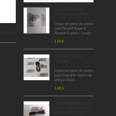
Renault Super 5.
Grapa panel puerta
Grapa del panel de puerta
para Renault Super 5.
categoría.
Renault Express. Usado.
1,50 €
Seat 600. Grapa
tapizado
Grapa del panel de puerta
para Seat 600. Nuevo de
antiguo stock.
1,60 €
Seat Marbella. Panda.
Terra. Trans. Palanca
calefaccion larga