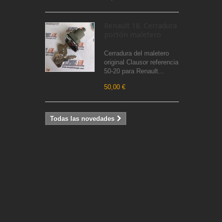
Renault 18. Cerradura
portón maletero
Cerradura del maletero
original Clausor referencia
50-20 para Renault...
50,00 €
Todas las novedades