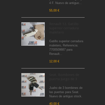
4 F. Nuevo de antiguo...
55,00 €
Renault 12. Gatillo
superior cerradura
maletero
Gatillo superior cerradura
maletero, Referencia:
7700509887 para
Renault...
12,00 €
Seat. Bombines de
puerta Juego de 3
Juaho de 3 bombines de
las puertas para Seat.
Nuevo de antiguo stock.
40,00 €