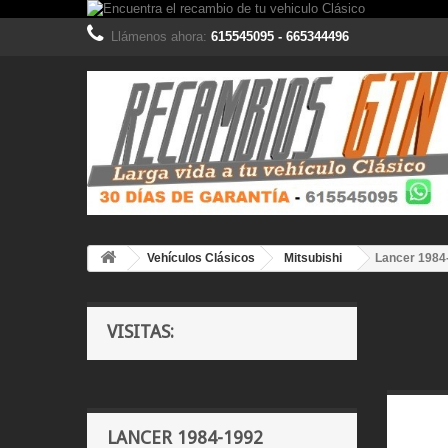
Llámenos ahora:
615545095 - 665344496
Vehículos Clásicos
Mitsubishi
Lancer 1984
VISITAS:
LANCER 1984-1992