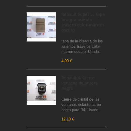
Renault Super 5. Tapa
bisagra asiento
trasero color marron
oscuro
tapa de la bisagra de los
asientos traseros color
marron oscuro. Usado.
4,00 €
Renault 4. Cierre
ventana delantera
negro
Cierre de cristal de las
ventanas delanteras en
negro para R4. Usado.
12,10 €