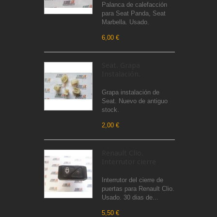
Palanca de calefacción
para Seat Panda, Seat
Marbella. Usado.
6,00 €
Seat. Grapa
Instalación.
Grapa instalación de
Seat. Nuevo de antiguo
stock.
2,00 €
Renault Clio.
Interrutor cierre
Interrutor del cierre de
puertas para Renault Clio.
Usado. 30 dias de...
5,50 €