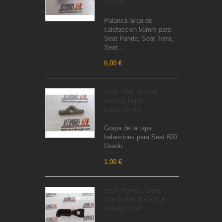
56mm
Palanca larga de
calefaccion 56mm para
Seat Panda, Seat Terra,
Seat...
6,00 €
Seat 600. Grapa
tuerca tapa
balancines
Grapa de la tapa
balancines para Seat 600.
Usado.
1,00 €
Seat Panda. Seat
Marbella. Palanca
calefaccion