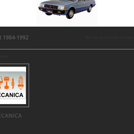
 1984-1992
No hay productos en esta 
orías
ECANICA