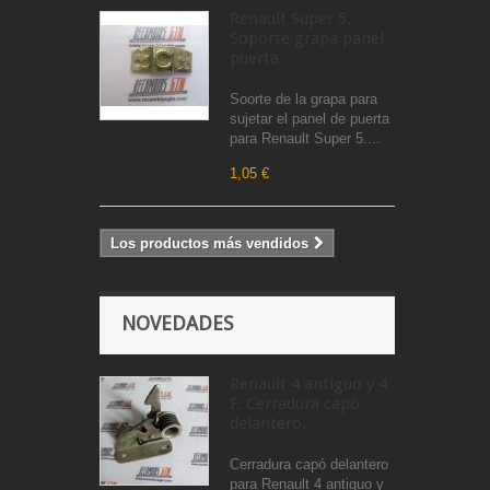
Renault Super 5.
Soporte grapa panel
puerta
Soorte de la grapa para
sujetar el panel de puerta
para Renault Super 5....
1,05 €
Los productos más vendidos
NOVEDADES
Renault 4 antiguo y 4
F. Cerradura capó
delantero.
Cerradura capó delantero
para Renault 4 antiguo y