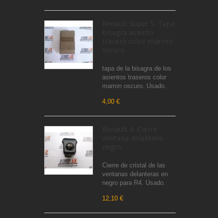
Renault Super 5. Tapa
bisagra asiento
trasero color marron
oscuro
tapa de la bisagra de los
asientos traseros color
marron oscuro. Usado.
4,00 €
Renault 4. Cierre
ventana delantera
negro
Cierre de cristal de las
ventanas delanteras en
negro para R4. Usado.
12,10 €