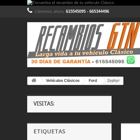
Llámenos ahora:
615545095 - 665344496
Vehículos Clásicos
Ford
Zephyr
VISITAS:
ETIQUETAS