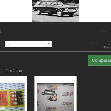
R
Hay 2 
por
Vista:
--
Cuadr
Comparar
1 - 2 de 2 items