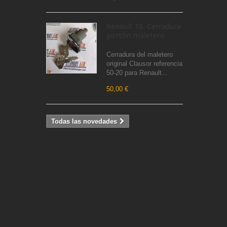
Renault 18. Cerradura
portón maletero
Cerradura del maletero
original Clausor referencia
50-20 para Renault...
50,00 €
Todas las novedades