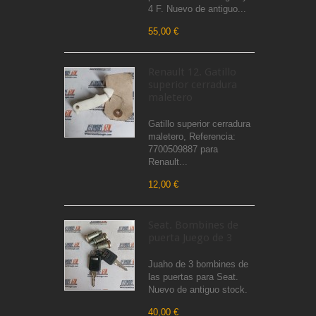
4 F. Nuevo de antiguo...
55,00 €
Renault 12. Gatillo
superior cerradura
maletero
Gatillo superior cerradura
maletero, Referencia:
7700509887 para
Renault...
12,00 €
Seat. Bombines de
puerta Juego de 3
Juaho de 3 bombines de
las puertas para Seat.
Nuevo de antiguo stock.
40,00 €