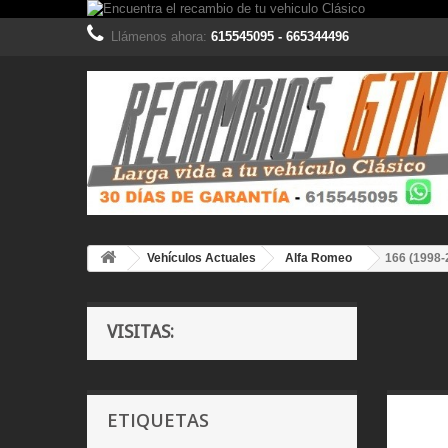
Llámenos ahora:
615545095 - 665344496
Vehículos Actuales
Alfa Romeo
166 (1998-
VISITAS:
ETIQUETAS