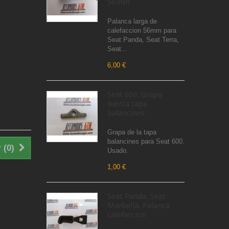
56mm
Palanca larga de
calefaccion 56mm para
Seat Panda, Seat Terra,
Seat...
6,00 €
Seat 600. Grapa
tuerca tapa
balancines
Grapa de la tapa
balancines para Seat 600.
 (
0
)
Usado.
1,00 €
Seat Panda. Seat
Marbella. Palanca
calefaccion