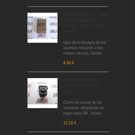
Renault Super 5. Tapa
bisagra asiento
trasero color marron
oscuro
tapa de la bisagra de los
asientos traseros color
marron oscuro. Usado.
4,00 €
Renault 4. Cierre
ventana delantera
negro
Cierre de cristal de las
ventanas delanteras en
negro para R4. Usado.
12,10 €