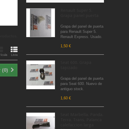
Renault Super 5.
Grapa panel puerta
Grapa del panel de puerta
para Renault Super 5.
productos.
Renault Express. Usado.
1,50 €
ícula
Lista
Seat 600. Grapa
tapizado
 (
0
)
Grapa del panel de puerta
para Seat 600. Nuevo de
antiguo stock.
1,60 €
Seat Marbella. Panda.
Terra. Trans. Palanca
calefaccion larga