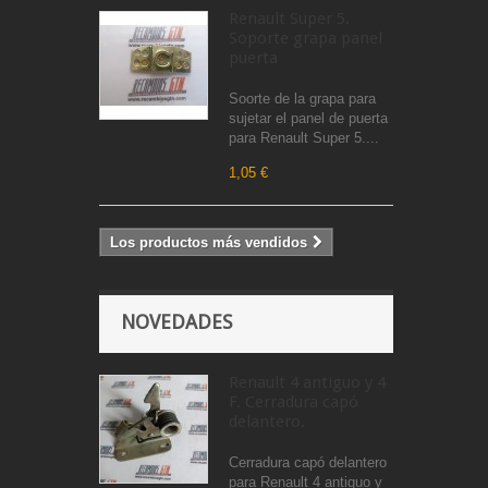
Renault Super 5.
Soporte grapa panel
puerta
Soorte de la grapa para
sujetar el panel de puerta
para Renault Super 5....
1,05 €
Los productos más vendidos
NOVEDADES
Renault 4 antiguo y 4
F. Cerradura capó
delantero.
Cerradura capó delantero
para Renault 4 antiguo y