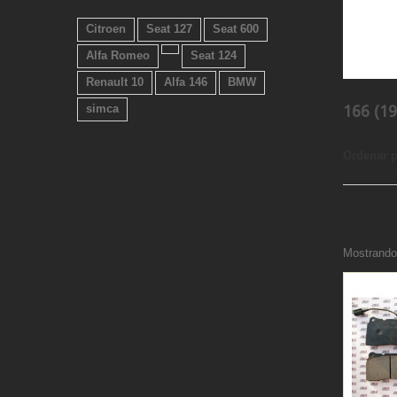
Citroen
Seat 127
Seat 600
Alfa Romeo
Seat 124
Renault 10
Alfa 146
BMW
simca
166 (1
Ordenar 
Mostrando 