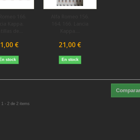
 Romeo 166.
Alfa Romeo 156.
cia Kappa.
164. 166. Lancia
tillas de...
Kappa....
1,00 €
21,00 €
En stock
En stock
Comparar
1 - 2 de 2 items