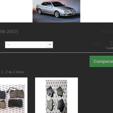
998-2007)
Hay 2 
por
Vista:
--
Cuadr
Comparar
1 - 2 de 2 items