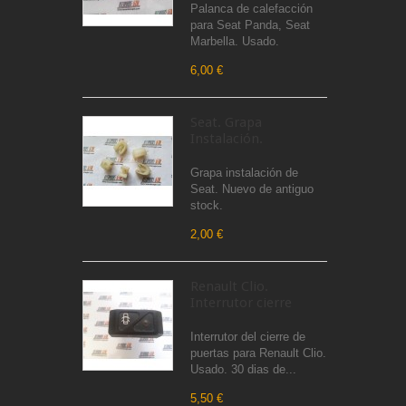
Palanca de calefacción
para Seat Panda, Seat
Marbella. Usado.
6,00 €
Seat. Grapa
Instalación.
Grapa instalación de
Seat. Nuevo de antiguo
stock.
2,00 €
Renault Clio.
Interrutor cierre
Interrutor del cierre de
puertas para Renault Clio.
Usado. 30 dias de...
5,50 €