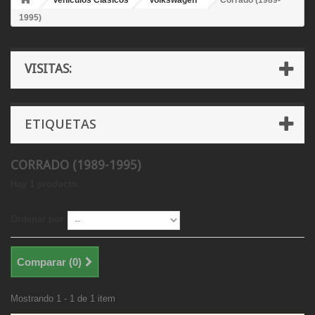
Vehículos Clásicos
Volkswagen
Corrado (1989-
1995)
VISITAS:
ETIQUETAS
CORRADO (1989-1995)
Hay 1 producto.
Ordenar por
Comparar (
0
)
Mostrando 1 - 1 de 1 item