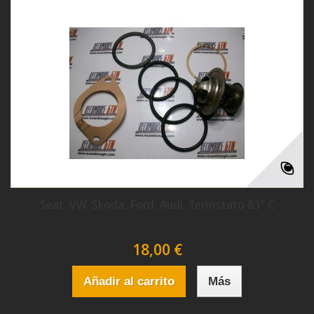
Seat. VW. Skoda. Ford. Audi. Termstato 83º C
18,00 €
Añadir al carrito
Más