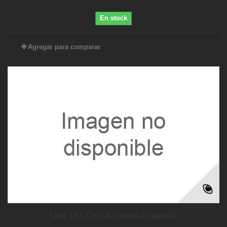
En stock
Agregar para comparar
Seat 127. Cristal trasero izquierdo