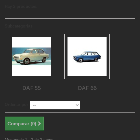
Hay 2 productos.
Subcategorías
DAF 55
DAF 66
Ordenar por
Comparar (
0
)
Mostrando 1 - 2 de 2 items